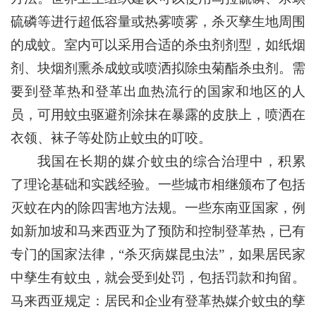
硫磷等进行超低容量或热雾喷雾，杀灭孳生地周围
的成蚊。室内可以采用合适的杀虫剂剂型，如纸烟
剂、块烟剂熏杀成蚊或喷洒拟除虫菊酯杀虫剂。需
要到登革热和登革出血热流行的国家和地区的人
员，可用蚊虫驱避剂涂抹在暴露的皮肤上，喷洒在
衣领、袜子等处防止蚊虫的叮咬。
我国在长期的媒介蚊虫的综合治理中，积累
了理论基础和实践经验。一些城市相继颁布了包括
灭蚊在内的除四害地方法规。一些东南亚国家，例
如新加坡和马来西亚为了预防和控制登革热，已有
专门的国家法律，“杀灭病媒昆虫法”，如果居民家
中孳生有蚊虫，就会受到处罚，包括罚款和拘留。
马来西亚规定：居民和企业有登革热媒介蚊虫的孳